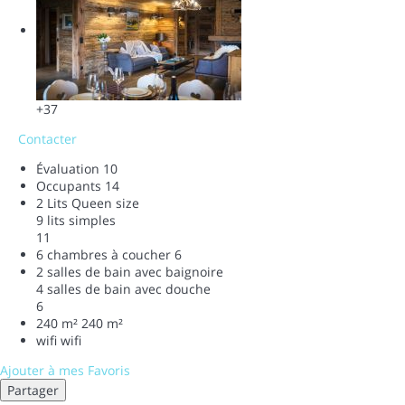
+37
Contacter
Évaluation
10
Occupants
14
2 Lits Queen size
9 lits simples
11
6 chambres à coucher
6
2 salles de bain avec baignoire
4 salles de bain avec douche
6
240 m²
240 m²
wifi
wifi
Ajouter à mes Favoris
Partager