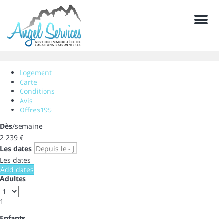
Men
Logement
Carte
Conditions
Avis
Offres
195
Dès
/semaine
2 239
€
Les dates
Les dates
Add dates
Adultes
1
Enfants