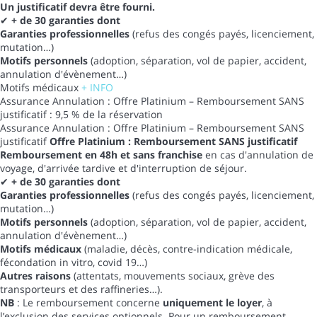
Un justificatif devra être fourni.
✔
+ de 30 garanties dont
Garanties professionnelles
(refus des congés payés, licenciement,
mutation…)
Motifs personnels
(adoption, séparation, vol de papier, accident,
annulation d'évènement…)
Motifs médicaux
+ INFO
Assurance Annulation : Offre Platinium – Remboursement SANS
justificatif : 9,5 % de la réservation
Assurance Annulation : Offre Platinium – Remboursement SANS
justificatif
Offre Platinium : Remboursement SANS justificatif
Remboursement en 48h et sans franchise
en cas d'annulation de
voyage, d'arrivée tardive et d'interruption de séjour.
✔
+ de 30 garanties dont
Garanties professionnelles
(refus des congés payés, licenciement,
mutation…)
Motifs personnels
(adoption, séparation, vol de papier, accident,
annulation d'évènement…)
Motifs médicaux
(maladie, décès, contre-indication médicale,
fécondation in vitro, covid 19…)
Autres raisons
(attentats, mouvements sociaux, grève des
transporteurs et des raffineries…).
NB
: Le remboursement concerne
uniquement le loyer
, à
l’exclusion des services optionnels. Pour un remboursement