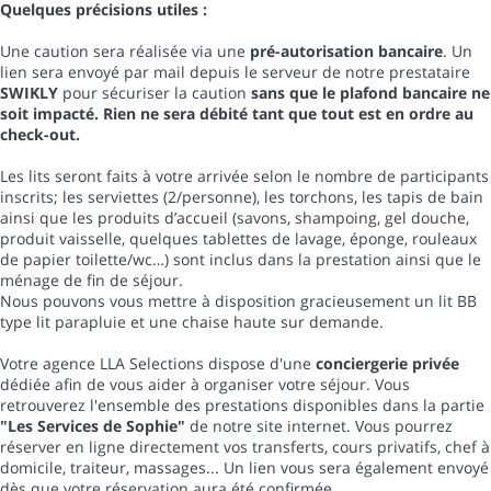
Quelques précisions utiles :
Une caution sera réalisée via une
pré-autorisation bancaire
. Un
lien sera envoyé par mail depuis le serveur de notre prestataire
SWIKLY
pour sécuriser la caution
sans que le plafond bancaire ne
soit impacté. Rien ne sera débité tant que tout est en ordre au
check-out.
Les lits seront faits à votre arrivée selon le nombre de participants
inscrits; les serviettes (2/personne), les torchons, les tapis de bain
ainsi que les produits d’accueil (savons, shampoing, gel douche,
produit vaisselle, quelques tablettes de lavage, éponge, rouleaux
de papier toilette/wc…) sont inclus dans la prestation ainsi que le
ménage de fin de séjour.
Nous pouvons vous mettre à disposition gracieusement un lit BB
type lit parapluie et une chaise haute sur demande.
Votre agence LLA Selections dispose d'une
conciergerie privée
dédiée afin de vous aider à organiser votre séjour. Vous
retrouverez l'ensemble des prestations disponibles dans la partie
"Les Services de Sophie"
de notre site internet. Vous pourrez
réserver en ligne directement vos transferts, cours privatifs, chef à
domicile, traiteur, massages... Un lien vous sera également envoyé
dès que votre réservation aura été confirmée.