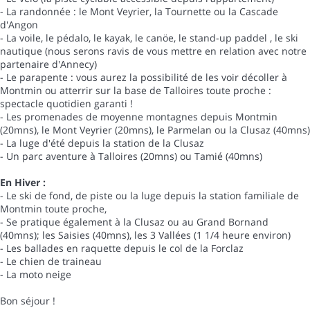
- La randonnée : le Mont Veyrier, la Tournette ou la Cascade
d'Angon
- La voile, le pédalo, le kayak, le canöe, le stand-up paddel , le ski
nautique (nous serons ravis de vous mettre en relation avec notre
partenaire d'Annecy)
- Le parapente : vous aurez la possibilité de les voir décoller à
Montmin ou atterrir sur la base de Talloires toute proche :
spectacle quotidien garanti !
- Les promenades de moyenne montagnes depuis Montmin
(20mns), le Mont Veyrier (20mns), le Parmelan ou la Clusaz (40mns)
- La luge d'été depuis la station de la Clusaz
- Un parc aventure à Talloires (20mns) ou Tamié (40mns)
En Hiver :
- Le ski de fond, de piste ou la luge depuis la station familiale de
Montmin toute proche,
- Se pratique également à la Clusaz ou au Grand Bornand
(40mns); les Saisies (40mns), les 3 Vallées (1 1/4 heure environ)
- Les ballades en raquette depuis le col de la Forclaz
- Le chien de traineau
- La moto neige
Bon séjour !