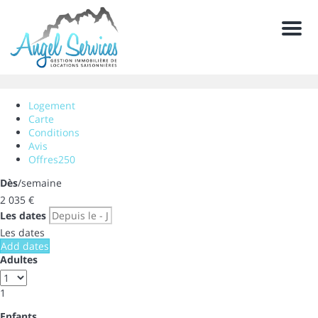
Men
Logement
Carte
Conditions
Avis
Offres
250
Dès
/semaine
2 035
€
Les dates
Les dates
Add dates
Adultes
1
Enfants