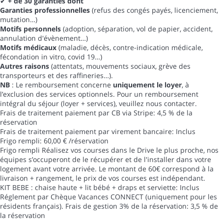
✔
+ de 30 garanties dont
Garanties professionnelles
(refus des congés payés, licenciement,
mutation…)
Motifs personnels
(adoption, séparation, vol de papier, accident,
annulation d'évènement…)
Motifs médicaux
(maladie, décès, contre-indication médicale,
fécondation in vitro, covid 19…)
Autres raisons
(attentats, mouvements sociaux, grève des
transporteurs et des raffineries…).
NB
: Le remboursement concerne
uniquement le loyer
, à
l’exclusion des services optionnels. Pour un remboursement
intégral du séjour (loyer + services), veuillez nous contacter.
Frais de traitement paiement par CB via Stripe: 4,5 % de la
réservation
Frais de traitement paiement par virement bancaire: Inclus
Frigo rempli: 60,00 € /réservation
Frigo rempli
Réalisez vos courses dans le Drive le plus proche, nos
équipes s’occuperont de le récupérer et de l'installer dans votre
logement avant votre arrivée. Le montant de 60€ correspond à la
livraison + rangement, le prix de vos courses est indépendant.
KIT BEBE : chaise haute + lit bébé + draps et serviette: Inclus
Réglement par Chèque Vacances CONNECT (uniquement pour les
résidents français). Frais de gestion 3% de la réservation: 3,5 % de
la réservation