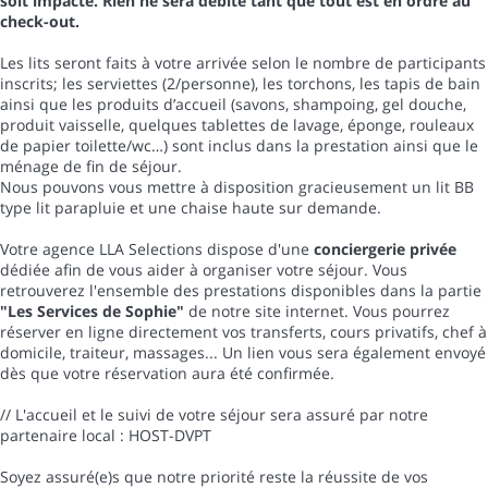
soit impacté. Rien ne sera débité tant que tout est en ordre au
check-out.
Les lits seront faits à votre arrivée selon le nombre de participants
inscrits; les serviettes (2/personne), les torchons, les tapis de bain
ainsi que les produits d’accueil (savons, shampoing, gel douche,
produit vaisselle, quelques tablettes de lavage, éponge, rouleaux
de papier toilette/wc…) sont inclus dans la prestation ainsi que le
ménage de fin de séjour.
Nous pouvons vous mettre à disposition gracieusement un lit BB
type lit parapluie et une chaise haute sur demande.
Votre agence LLA Selections dispose d'une
conciergerie privée
dédiée afin de vous aider à organiser votre séjour. Vous
retrouverez l'ensemble des prestations disponibles dans la partie
"Les Services de Sophie"
de notre site internet. Vous pourrez
réserver en ligne directement vos transferts, cours privatifs, chef à
domicile, traiteur, massages... Un lien vous sera également envoyé
dès que votre réservation aura été confirmée.
// L'accueil et le suivi de votre séjour sera assuré par notre
partenaire local : HOST-DVPT
Soyez assuré(e)s que notre priorité reste la réussite de vos