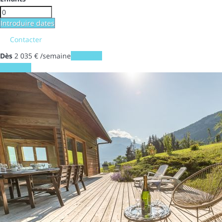
Introduire dates
Contacter
Dès
2 035
€
/semaine
Les dates
Les dates