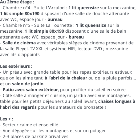
Au 2ème étage :
- Chambre n°4 - Suite L'Arcalod :
1 lit queensize
sur la mezzanine,
1 lit simple 80x190
disposant d'une salle de douche attenante
avec WC, espace jour -
bureau
- Chambre n°5 - Suite La Tournette :
1 lit queensize
sur la
mezzanine,
1 lit simple 80x190
disposant d'une salle de bain
attenante avec WC, espace jour -
bureau
-
Salle de cinéma
avec véritables sièges de cinéma provenant de
la salle Pleyel, TV XXL et système HIFI, lecteur DVD ; mezzanine
avec lits d'appoints
Les extérieurs :
- Un préau avec grande table pour les repas extérieurs estivaux
que on les aime tant,
à l’abri de la chaleur
ou de la pluie parfois...
et un
salon de jardin
-
Patio avec salon extérieur
, pour profiter du soleil en soirée
- Côté salle à manger et cuisine, un jardin avec vue montagnes,
table pour les petits déjeuners au soleil levant,
chaises longues à
l'abri des regards
pour les amateurs de bronzette !
Les + :
- Secteur calme et ensoleillé
- Vue dégagée sur les montagnes et sur un potager
- 2-3 places de parking privatives