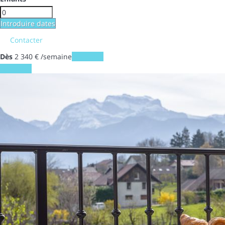
Introduire dates
Contacter
Dès
2 340
€
/semaine
Les dates
Les dates