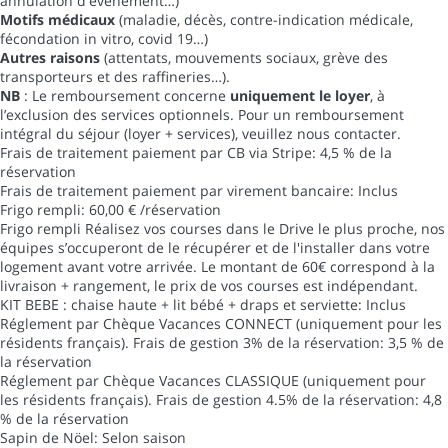
annulation d'évènement…)
Motifs médicaux
(maladie, décès, contre-indication médicale,
fécondation in vitro, covid 19…)
Autres raisons
(attentats, mouvements sociaux, grève des
transporteurs et des raffineries…).
NB
: Le remboursement concerne
uniquement le loyer
, à
l’exclusion des services optionnels. Pour un remboursement
intégral du séjour (loyer + services), veuillez nous contacter.
Frais de traitement paiement par CB via Stripe: 4,5 % de la
réservation
Frais de traitement paiement par virement bancaire: Inclus
Frigo rempli: 60,00 € /réservation
Frigo rempli
Réalisez vos courses dans le Drive le plus proche, nos
équipes s’occuperont de le récupérer et de l'installer dans votre
logement avant votre arrivée. Le montant de 60€ correspond à la
livraison + rangement, le prix de vos courses est indépendant.
KIT BEBE : chaise haute + lit bébé + draps et serviette: Inclus
Réglement par Chèque Vacances CONNECT (uniquement pour les
résidents français). Frais de gestion 3% de la réservation: 3,5 % de
la réservation
Réglement par Chèque Vacances CLASSIQUE (uniquement pour
les résidents français). Frais de gestion 4.5% de la réservation: 4,8
% de la réservation
Sapin de Nöel: Selon saison