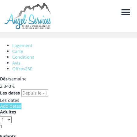
Men
Logement
Carte
Conditions
Avis
Offres
250
Dès
/semaine
2 340
€
Les dates
Les dates
Add dates
Adultes
1
Enfants