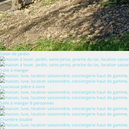
Salon de jardin
Salle à manger
Spacieuse pièce à vivre
Salle à manger 8 personnes
Chambre double