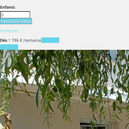
Enfants
Introduire dates
Contacter
Dès
1 786
€
/semaine
Les dates
Les dates