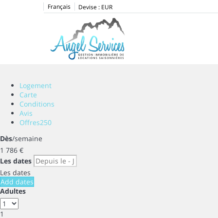
Français
Devise :
EUR
Logement
Carte
Conditions
Avis
Offres
250
Dès
/semaine
1 786
€
Les dates
Les dates
Add dates
Adultes
1