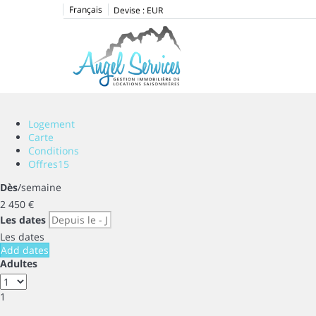
Français
Devise :
EUR
Logement
Carte
Conditions
Offres
15
Dès
/semaine
2 450
€
Les dates
Les dates
Add dates
Adultes
1