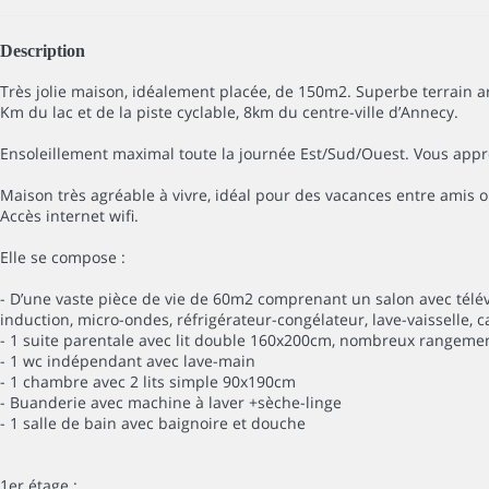
Description
Très jolie maison, idéalement placée, de 150m2. Superbe terrain ar
Km du lac et de la piste cyclable, 8km du centre-ville d’Annecy.
Ensoleillement maximal toute la journée Est/Sud/Ouest. Vous appréci
Maison très agréable à vivre, idéal pour des vacances entre amis o
Accès internet wifi.
Elle se compose :
- D’une vaste pièce de vie de 60m2 comprenant un salon avec télév
induction, micro-ondes, réfrigérateur-congélateur, lave-vaisselle, caf
- 1 suite parentale avec lit double 160x200cm, nombreux rangement
- 1 wc indépendant avec lave-main
- 1 chambre avec 2 lits simple 90x190cm
- Buanderie avec machine à laver +sèche-linge
- 1 salle de bain avec baignoire et douche
1er étage :