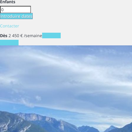
Enfants
Introduire dates
Contacter
Dès
2 450
€
/semaine
Les dates
Les dates