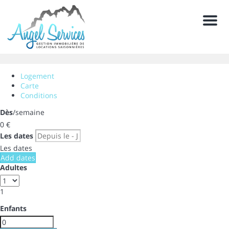
Men
Logement
Carte
Conditions
Dès
/semaine
0
€
Les dates
Les dates
Add dates
Adultes
1
Enfants