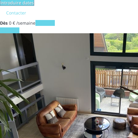
Introduire dates
Contacter
Dès
0
€
/semaine
Les dates
Les dates