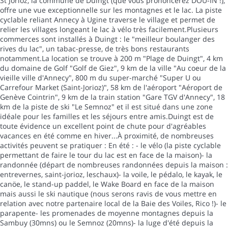
St Jorioz, la commune de Duingt (que vous prononcerez DOU-IN !),
offre une vue exceptionnelle sur les montagnes et le lac. La piste
cyclable reliant Annecy à Ugine traverse le village et permet de
relier les villages longeant le lac à vélo très facilement.Plusieurs
commerces sont installés à Duingt : le "meilleur boulanger des
rives du lac", un tabac-presse, de très bons restaurants
notamment.La location se trouve à 200 m "Plage de Duingt", 4 km
du domaine de Golf "Golf de Giez", 9 km de la ville "Au coeur de la
vieille ville d'Annecy", 800 m du super-marché "Super U ou
Carrefour Market (Saint-Jorioz)", 58 km de l'aéroport "Aéroport de
Genève Cointrin", 9 km de la train station "Gare TGV d'Annecy", 18
km de la piste de ski "Le Semnoz" et il est situé dans une zone
idéale pour les familles et les séjours entre amis.Duingt est de
toute évidence un excellent point de chute pour d'agréables
vacances en été comme en hiver...À proximité, de nombreuses
activités peuvent se pratiquer : En été : - le vélo (la piste cyclable
permettant de faire le tour du lac est en face de la maison)- la
randonnée (départ de nombreuses randonnées depuis la maison :
entrevernes, saint-jorioz, leschaux)- la voile, le pédalo, le kayak, le
canöe, le stand-up paddel, le Wake Board en face de la maison
mais aussi le ski nautique (nous serons ravis de vous mettre en
relation avec notre partenaire local de la Baie des Voiles, Rico !)- le
parapente- les promenades de moyenne montagnes depuis la
Sambuy (30mns) ou le Semnoz (20mns)- la luge d'été depuis la