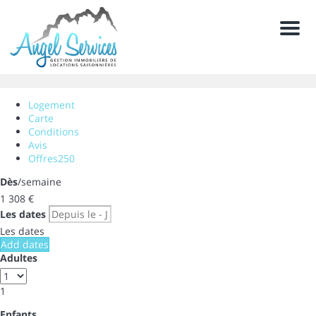
Men
Logement
Carte
Conditions
Avis
Offres
250
Dès
/semaine
1 308
€
Les dates
Les dates
Add dates
Adultes
1
Enfants