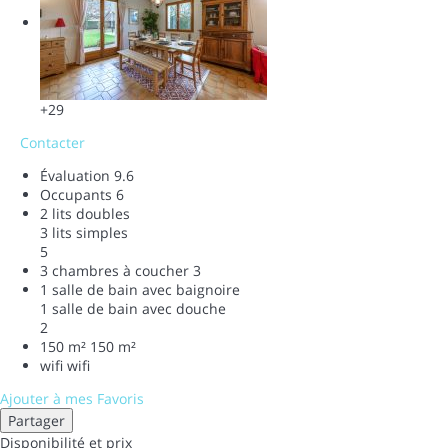
+29
Contacter
Évaluation
9.6
Occupants
6
2 lits doubles
3 lits simples
5
3 chambres à coucher
3
1 salle de bain avec baignoire
1 salle de bain avec douche
2
150 m²
150 m²
wifi
wifi
Ajouter à mes Favoris
Partager
Disponibilité et prix