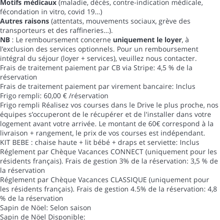
Motifs médicaux
(maladie, décès, contre-indication médicale,
fécondation in vitro, covid 19…)
Autres raisons
(attentats, mouvements sociaux, grève des
transporteurs et des raffineries…).
NB
: Le remboursement concerne
uniquement le loyer
, à
l’exclusion des services optionnels. Pour un remboursement
intégral du séjour (loyer + services), veuillez nous contacter.
Frais de traitement paiement par CB via Stripe: 4,5 % de la
réservation
Frais de traitement paiement par virement bancaire: Inclus
Frigo rempli: 60,00 € /réservation
Frigo rempli
Réalisez vos courses dans le Drive le plus proche, nos
équipes s’occuperont de le récupérer et de l'installer dans votre
logement avant votre arrivée. Le montant de 60€ correspond à la
livraison + rangement, le prix de vos courses est indépendant.
KIT BEBE : chaise haute + lit bébé + draps et serviette: Inclus
Réglement par Chèque Vacances CONNECT (uniquement pour les
résidents français). Frais de gestion 3% de la réservation: 3,5 % de
la réservation
Réglement par Chèque Vacances CLASSIQUE (uniquement pour
les résidents français). Frais de gestion 4.5% de la réservation: 4,8
% de la réservation
Sapin de Nöel: Selon saison
Sapin de Nöel
Disponible: