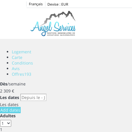
Français
Devise :
EUR
Logement
Carte
Conditions
Avis
Offres
193
Dès
/semaine
2 309
€
Les dates
Les dates
Add dates
Adultes
1