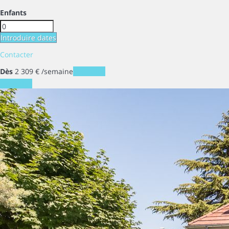
Enfants
Introduire dates
Contacter
Dès
2 309
€
/semaine
Les dates
Les dates