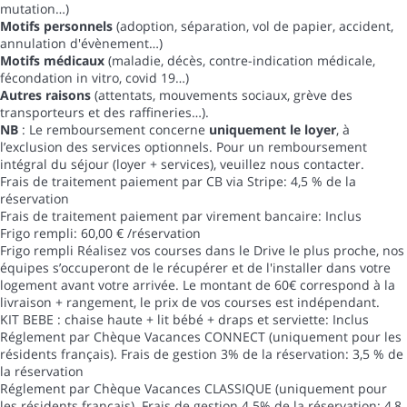
mutation…)
Motifs personnels
(adoption, séparation, vol de papier, accident,
annulation d'évènement…)
Motifs médicaux
(maladie, décès, contre-indication médicale,
fécondation in vitro, covid 19…)
Autres raisons
(attentats, mouvements sociaux, grève des
transporteurs et des raffineries…).
NB
: Le remboursement concerne
uniquement le loyer
, à
l’exclusion des services optionnels. Pour un remboursement
intégral du séjour (loyer + services), veuillez nous contacter.
Frais de traitement paiement par CB via Stripe: 4,5 % de la
réservation
Frais de traitement paiement par virement bancaire: Inclus
Frigo rempli: 60,00 € /réservation
Frigo rempli
Réalisez vos courses dans le Drive le plus proche, nos
équipes s’occuperont de le récupérer et de l'installer dans votre
logement avant votre arrivée. Le montant de 60€ correspond à la
livraison + rangement, le prix de vos courses est indépendant.
KIT BEBE : chaise haute + lit bébé + draps et serviette: Inclus
Réglement par Chèque Vacances CONNECT (uniquement pour les
résidents français). Frais de gestion 3% de la réservation: 3,5 % de
la réservation
Réglement par Chèque Vacances CLASSIQUE (uniquement pour
les résidents français). Frais de gestion 4.5% de la réservation: 4,8