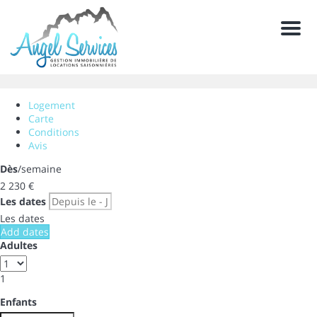
Men
Logement
Carte
Conditions
Avis
Dès
/semaine
2 230
€
Les dates
Les dates
Add dates
Adultes
1
Enfants