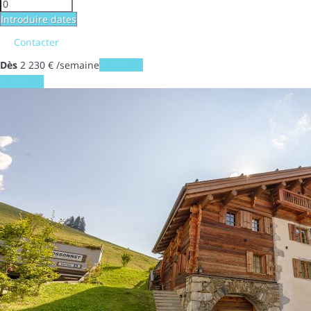
Introduire dates
Contacter
Dès
2 230
€
/semaine
Les dates
Les dates