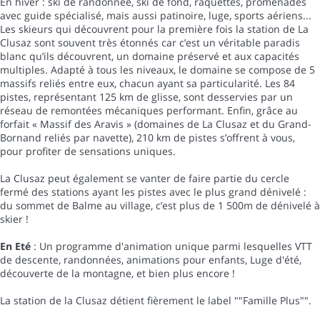
En hiver : ski de randonnée, ski de fond, raquettes, promenades
avec guide spécialisé, mais aussi patinoire, luge, sports aériens...
Les skieurs qui découvrent pour la première fois la station de La
Clusaz sont souvent très étonnés car c’est un véritable paradis
blanc qu’ils découvrent, un domaine préservé et aux capacités
multiples. Adapté à tous les niveaux, le domaine se compose de 5
massifs reliés entre eux, chacun ayant sa particularité. Les 84
pistes, représentant 125 km de glisse, sont desservies par un
réseau de remontées mécaniques performant. Enfin, grâce au
forfait « Massif des Aravis » (domaines de La Clusaz et du Grand-
Bornand reliés par navette), 210 km de pistes s’offrent à vous,
pour profiter de sensations uniques.
La Clusaz peut également se vanter de faire partie du cercle
fermé des stations ayant les pistes avec le plus grand dénivelé :
du sommet de Balme au village, c’est plus de 1 500m de dénivelé à
skier !
En Eté
: Un programme d'animation unique parmi lesquelles VTT
de descente, randonnées, animations pour enfants, Luge d'été,
découverte de la montagne, et bien plus encore !
La station de la Clusaz détient fièrement le label ""Famille Plus"".