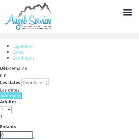
Men
Logement
Carte
Conditions
Dès
/semaine
0
€
Les dates
Les dates
Add dates
Adultes
1
Enfants