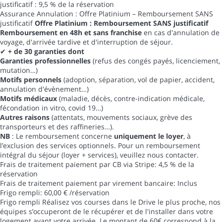
justificatif : 9,5 % de la réservation
Assurance Annulation : Offre Platinium – Remboursement SANS
justificatif
Offre Platinium : Remboursement SANS justificatif
Remboursement en 48h et sans franchise
en cas d'annulation de
voyage, d'arrivée tardive et d'interruption de séjour.
✔
+ de 30 garanties dont
Garanties professionnelles
(refus des congés payés, licenciement,
mutation…)
Motifs personnels
(adoption, séparation, vol de papier, accident,
annulation d'évènement…)
Motifs médicaux
(maladie, décès, contre-indication médicale,
fécondation in vitro, covid 19…)
Autres raisons
(attentats, mouvements sociaux, grève des
transporteurs et des raffineries…).
NB
: Le remboursement concerne
uniquement le loyer
, à
l’exclusion des services optionnels. Pour un remboursement
intégral du séjour (loyer + services), veuillez nous contacter.
Frais de traitement paiement par CB via Stripe: 4,5 % de la
réservation
Frais de traitement paiement par virement bancaire: Inclus
Frigo rempli: 60,00 € /réservation
Frigo rempli
Réalisez vos courses dans le Drive le plus proche, nos
équipes s’occuperont de le récupérer et de l'installer dans votre
logement avant votre arrivée. Le montant de 60€ correspond à la