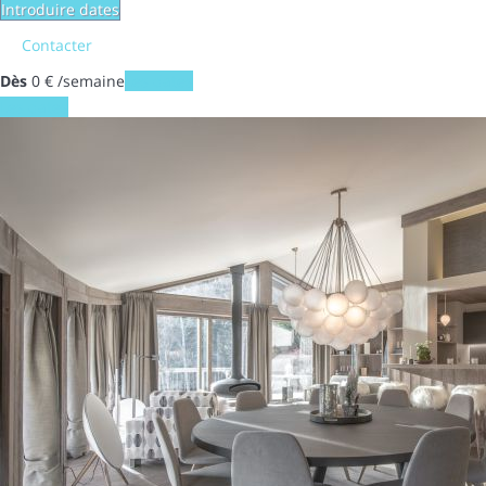
Introduire dates
Contacter
Dès
0
€
/semaine
Les dates
Les dates