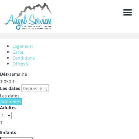
Men
Logement
Carte
Conditions
Offres
5
Dès
/semaine
1 050
€
Les dates
Les dates
Add dates
Adultes
1
Enfants