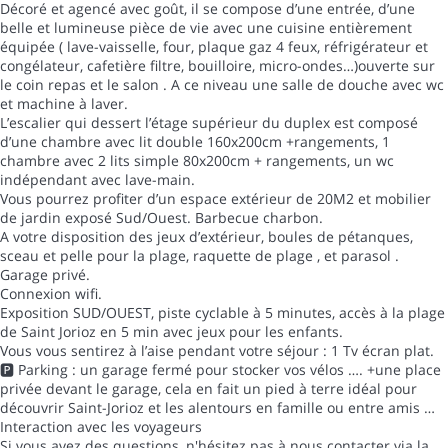
Décoré et agencé avec goût, il se compose d’une entrée, d’une
belle et lumineuse pièce de vie avec une cuisine entièrement
équipée ( lave-vaisselle, four, plaque gaz 4 feux, réfrigérateur et
congélateur, cafetière filtre, bouilloire, micro-ondes…)ouverte sur
le coin repas et le salon . A ce niveau une salle de douche avec wc
et machine à laver.
L’escalier qui dessert l’étage supérieur du duplex est composé
d’une chambre avec lit double 160x200cm +rangements, 1
chambre avec 2 lits simple 80x200cm + rangements, un wc
indépendant avec lave-main.
Vous pourrez profiter d’un espace extérieur de 20M2 et mobilier
de jardin exposé Sud/Ouest. Barbecue charbon.
A votre disposition des jeux d’extérieur, boules de pétanques,
sceau et pelle pour la plage, raquette de plage , et parasol .
Garage privé.
Connexion wifi.
Exposition SUD/OUEST, piste cyclable à 5 minutes, accès à la plage
de Saint Jorioz en 5 min avec jeux pour les enfants.
Vous vous sentirez à l’aise pendant votre séjour : 1 Tv écran plat.
🅿️ Parking : un garage fermé pour stocker vos vélos …. +une place
privée devant le garage, cela en fait un pied à terre idéal pour
découvrir Saint-Jorioz et les alentours en famille ou entre amis …
Interaction avec les voyageurs
Si vous avez des questions, n'hésitez pas à nous contacter via la