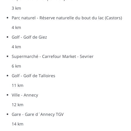
3 km
Parc naturel - Réserve naturelle du bout du lac (Castors)
4 km
Golf - Golf de Giez
4 km
Supermarché - Carrefour Market - Sevrier
6 km
Golf - Golf de Talloires
11 km
Ville - Annecy
12 km
Gare - Gare d´Annecy TGV
14 km