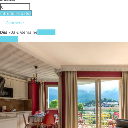
Introduire dates
Contacter
Dès
703
€
/semaine
Les dates
Les dates