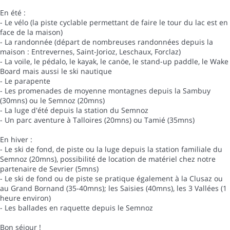
En été :
- Le vélo (la piste cyclable permettant de faire le tour du lac est en
face de la maison)
- La randonnée (départ de nombreuses randonnées depuis la
maison : Entrevernes, Saint-Jorioz, Leschaux, Forclaz)
- La voile, le pédalo, le kayak, le canöe, le stand-up paddle, le Wake
Board mais aussi le ski nautique
- Le parapente
- Les promenades de moyenne montagnes depuis la Sambuy
(30mns) ou le Semnoz (20mns)
- La luge d'été depuis la station du Semnoz
- Un parc aventure à Talloires (20mns) ou Tamié (35mns)
En hiver :
- Le ski de fond, de piste ou la luge depuis la station familiale du
Semnoz (20mns), possibilité de location de matériel chez notre
partenaire de Sevrier (5mns)
- Le ski de fond ou de piste se pratique également à la Clusaz ou
au Grand Bornand (35-40mns); les Saisies (40mns), les 3 Vallées (1
heure environ)
- Les ballades en raquette depuis le Semnoz
Bon séjour !