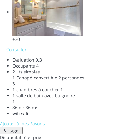
+30
Contacter
Évaluation
9.3
Occupants
4
2 lits simples
1 Canapé-convertible 2 personnes
3
1 chambres à coucher
1
1 salle de bain avec baignoire
1
36 m²
36 m²
wifi
wifi
Ajouter à mes Favoris
Partager
Disponibilité et prix