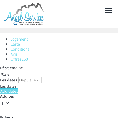
Men
Logement
Carte
Conditions
Avis
Offres
250
Dès
/semaine
703
€
Les dates
Les dates
Add dates
Adultes
1
Enfants