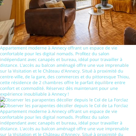
Appartement moderne à Annecy offrant un espace de vie
confortable pour les digital nomads. Profitez du salon
indépendant avec canapés et bureau, idéal pour travailler à
distance. L'accès au balcon aménagé offre une vue imprenable
sur la Visitation et le Château d'Annecy. Situé à proximité du
centre-ville, de la gare, des commerces et du pittoresque Thiou,
cette résidence de 2 chambres offre le parfait équilibre entre
confort et commodité. Réservez dès maintenant pour une
expérience inoubliable à Annecy !
Appartement moderne à Annecy offrant un espace de vie
confortable pour les digital nomads. Profitez du salon
indépendant avec canapés et bureau, idéal pour travailler à
distance. L'accès au balcon aménagé offre une vue imprenable
sur la Visitation et le Château d'Annecy. Situé à proximité du