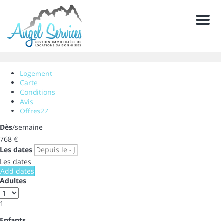
Men
Logement
Carte
Conditions
Avis
Offres
27
Dès
/semaine
768
€
Les dates
Les dates
Add dates
Adultes
1
Enfants