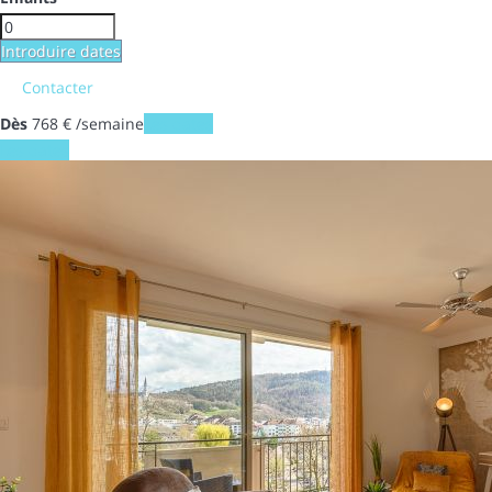
Introduire dates
Contacter
Dès
768
€
/semaine
Les dates
Les dates