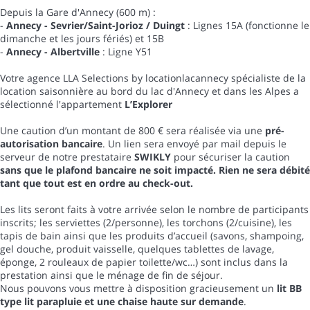
Depuis la Gare d'Annecy (600 m) :
-
Annecy - Sevrier/Saint-Jorioz / Duingt
: Lignes 15A (fonctionne le
dimanche et les jours fériés) et 15B
-
Annecy - Albertville
: Ligne Y51
Votre agence LLA Selections by locationlacannecy spécialiste de la
location saisonnière au bord du lac d'Annecy et dans les Alpes a
sélectionné l'appartement
L’Explorer
Une caution d’un montant de 800 € sera réalisée via une
pré-
autorisation bancaire
. Un lien sera envoyé par mail depuis le
serveur de notre prestataire
SWIKLY
pour sécuriser la caution
sans que le plafond bancaire ne soit impacté. Rien ne sera débité
tant que tout est en ordre au check-out.
Les lits seront faits à votre arrivée selon le nombre de participants
inscrits; les serviettes (2/personne), les torchons (2/cuisine), les
tapis de bain ainsi que les produits d’accueil (savons, shampoing,
gel douche, produit vaisselle, quelques tablettes de lavage,
éponge, 2 rouleaux de papier toilette/wc…) sont inclus dans la
prestation ainsi que le ménage de fin de séjour.
Nous pouvons vous mettre à disposition gracieusement un
lit BB
type lit parapluie et une chaise haute sur demande
.